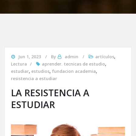
Jun 1, 2023
By
admin
artículos
,
Lectura
aprender. tecnicas de estudio
,
estudiar
,
estudios
,
fundacion academia
,
resistencia a estudiar
LA RESISTENCIA A
ESTUDIAR