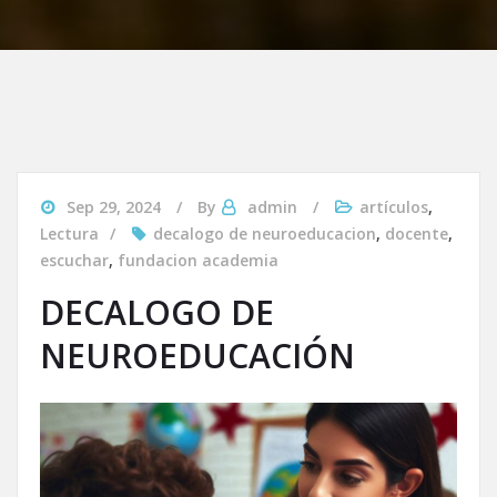
Sep 29, 2024
By
admin
artículos
,
Lectura
decalogo de neuroeducacion
,
docente
,
escuchar
,
fundacion academia
DECALOGO DE
NEUROEDUCACIÓN