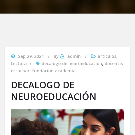
Sep 29, 2024
By
admin
artículos
,
Lectura
decalogo de neuroeducacion
,
docente
,
escuchar
,
fundacion academia
DECALOGO DE
NEUROEDUCACIÓN